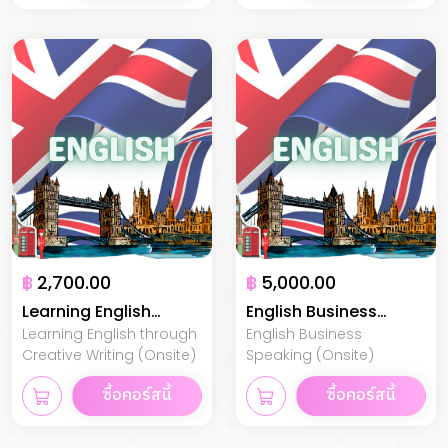
฿
2,700.00
฿
5,000.00
Learning English
English Business
Learning English through
English Business
through Creative
Speaking
Creative Writing (Onsite)
Speaking (Onsite)
Writing
ซื้อคอร์สนี้
ซื้อคอร์สนี้