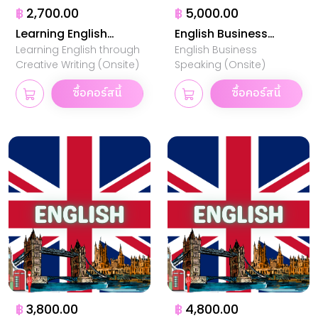
฿
2,700.00
฿
5,000.00
Learning English
English Business
Learning English through
English Business
through Creative
Speaking
Creative Writing (Onsite)
Speaking (Onsite)
Writing
ซื้อคอร์สนี้
ซื้อคอร์สนี้
฿
3,800.00
฿
4,800.00