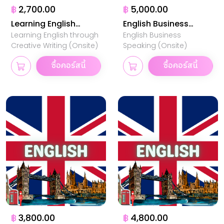
฿
2,700.00
฿
5,000.00
Learning English
English Business
Learning English through
English Business
through Creative
Speaking
Creative Writing (Onsite)
Speaking (Onsite)
Writing
ซื้อคอร์สนี้
ซื้อคอร์สนี้
฿
3,800.00
฿
4,800.00